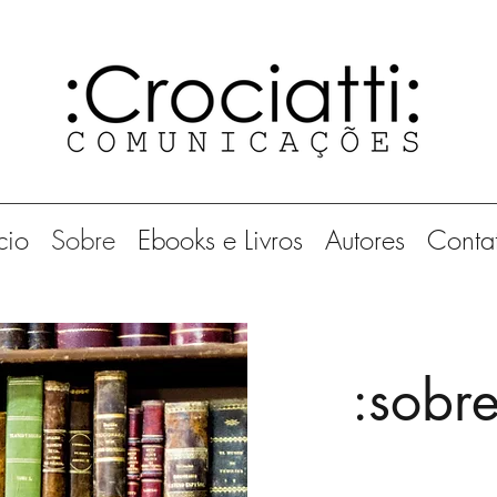
cio
Sobre
Ebooks e Livros
Autores
Conta
:sobre