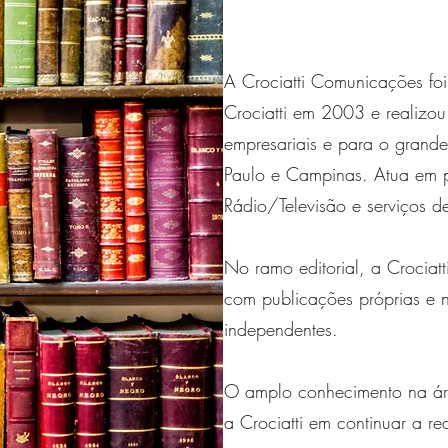
A Crociatti Comunicações fo
Crociatti em 2003 e realizou 
empresariais e para o grand
Paulo e Campinas. Atua em 
Rádio/Televisão e serviços d
No ramo editorial, a Crociatt
com publicações próprias e n
independentes.
O amplo conhecimento na á
a Crociatti em continuar a re