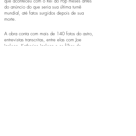
que aconteceu com o Rei do Pop meses antes
do anúncio do que seria sua última turnê
mundial, até fatos surgidos depois de sua
morte.
A obra conta com mais de 140 fotos do astro,
entrevistas transcritas, entre elas com Joe
Jackson, Katherine Jackson e os filhos de
Michael concedida a Oprah Winfrey. Além de
informações reveladoras e importantes sobre o
dia 25 de Junho de 2009, dúvidas e
polêmicas levantadas, assim como reflexões e
depoimentos de alguns fãs e artistas brasileiros
como o maior cover do rei do pop da América
Latina, Rodrigo Teaser e a atriz e cantora LeiLah
Moreno.
O livro, em edição limitada teve tiragem inicial
de 20.000 exemplares, narra o que foi o ato
final de Michael Jackson e o que isso
representou ao mundo.