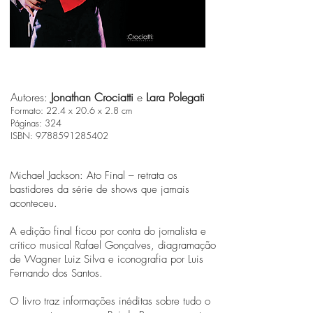
Autores:
Jonathan Crociatti
e
Lara Polegati
Formato: 22.4 x 20.6 x 2.8 cm
Páginas: 324
ISBN: 9788591285402
Michael Jackson: Ato Final – retrata os
bastidores da série de shows que jamais
aconteceu.
A edição final ficou por conta do jornalista e
crítico musical Rafael Gonçalves, diagramação
de Wagner Luiz Silva e iconografia por Luis
Fernando dos Santos.
O livro traz informações inéditas sobre tudo o